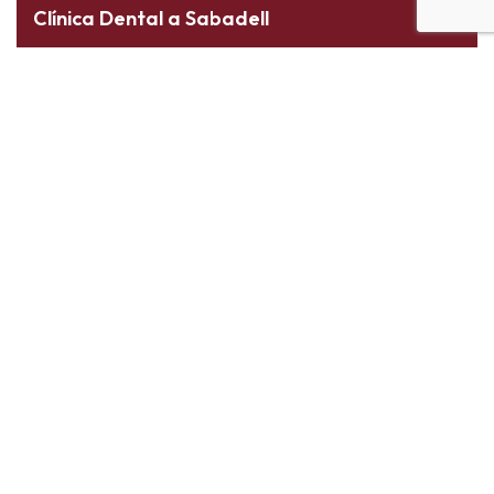
Clínica Dental a Sabadell
Carrer Narcis Giralt, 56
08202 - Sabadell (Barcelona)
937 255 739
613 008 205
Clínica Dental a El Prat de Llobregat
Carrer de Lo Gaiter del Llobregat, 26
08820 - El Prat de Llobregat (Barcelona)
933 790 174
630 734 222