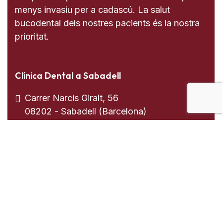
menys invasiu per a cadascú. La salut
bucodental dels nostres pacients és la nostra
prioritat.
Clínica Dental a Sabadell
Carrer Narcis Giralt, 56
08202 - Sabadell (Barcelona)
937 255 739
613 008 205
Clínica Dental a El Prat de Llobregat
Carrer de Lo Gaiter del Llobregat, 26