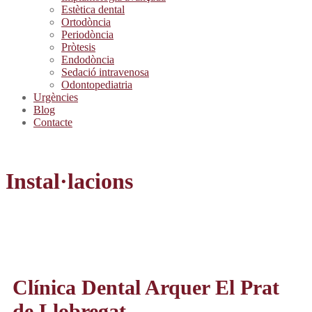
Estètica dental
Ortodòncia
Periodòncia
Pròtesis
Endodòncia
Sedació intravenosa
Odontopediatria
Urgències
Blog
Contacte
Instal·lacions
Clínica Dental Arquer El Prat
de Llobregat