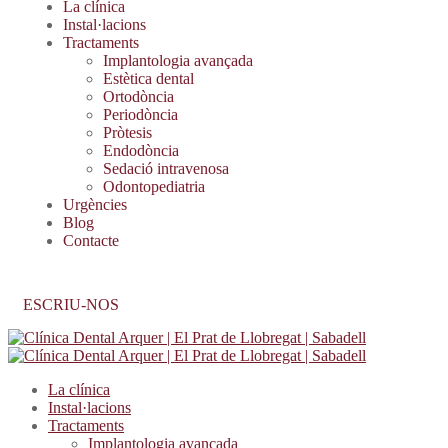
La clínica
Instal·lacions
Tractaments
Implantologia avançada
Estètica dental
Ortodòncia
Periodòncia
Pròtesis
Endodòncia
Sedació intravenosa
Odontopediatria
Urgències
Blog
Contacte
ESCRIU-NOS
La clínica
Instal·lacions
Tractaments
Implantologia avançada