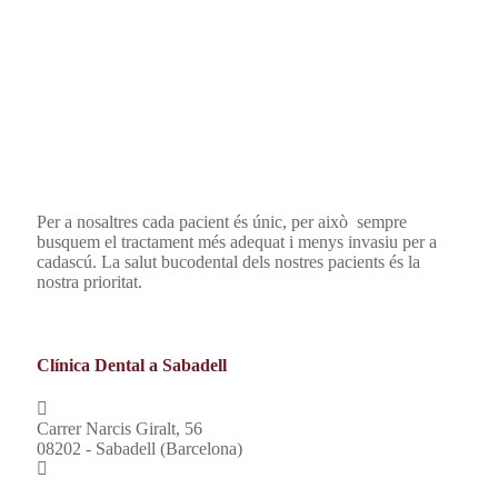
Per a nosaltres cada pacient és únic, per això sempre
busquem el tractament més adequat i menys invasiu per a
cadascú. La salut bucodental dels nostres pacients és la
nostra prioritat.
Clínica Dental a Sabadell
Carrer Narcis Giralt, 56
08202 - Sabadell (Barcelona)
937 255 739