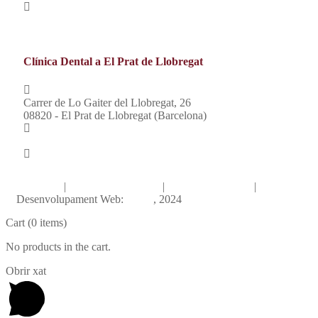
613 008 205
Clínica Dental a El Prat de Llobregat
Carrer de Lo Gaiter del Llobregat, 26
08820 - El Prat de Llobregat (Barcelona)
933 790 174
630 734 222
Avís legal
|
Política de privacitat
|
Política de cookies
|
Desenvolupament Web:
INPQ
, 2024
Cart
(0 items)
No products in the cart.
Obrir xat