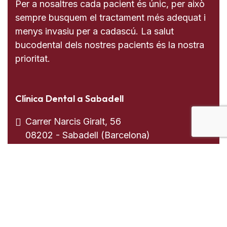
Per a nosaltres cada pacient és únic, per això
sempre busquem el tractament més adequat i
menys invasiu per a cadascú. La salut
bucodental dels nostres pacients és la nostra
prioritat.
Clínica Dental a Sabadell
Carrer Narcis Giralt, 56
08202 - Sabadell (Barcelona)
937 255 739
613 008 205
Clínica Dental a El Prat de Llobregat