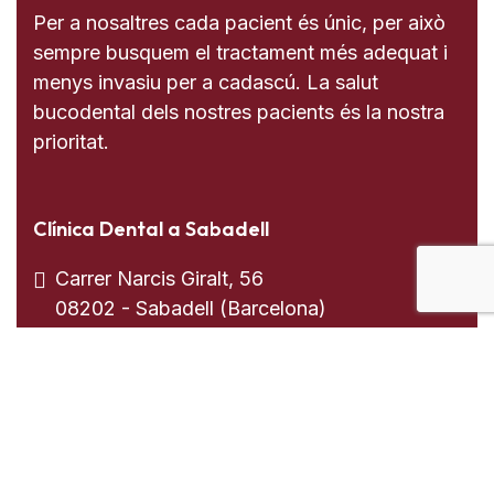
Per a nosaltres cada pacient és únic, per això
sempre busquem el tractament més adequat i
menys invasiu per a cadascú. La salut
bucodental dels nostres pacients és la nostra
prioritat.
Clínica Dental a Sabadell
Carrer Narcis Giralt, 56
08202 - Sabadell (Barcelona)
937 255 739
613 008 205
Clínica Dental a El Prat de Llobregat