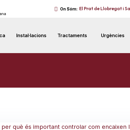
El Prat de Llobregat i S
On Sóm:
mana
ica
Instal·lacions
Tractaments
Urgències