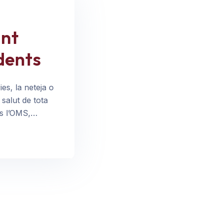
ant
dents
es, la neteja o
 salut de tota
ons l’OMS,…