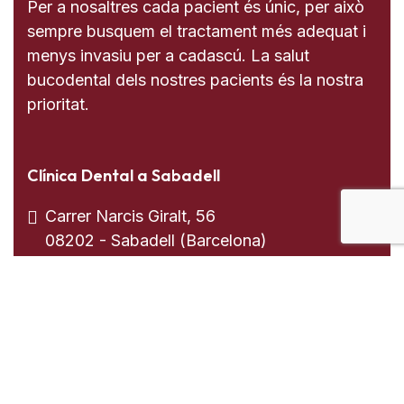
Per a nosaltres cada pacient és únic, per això
sempre busquem el tractament més adequat i
menys invasiu per a cadascú. La salut
bucodental dels nostres pacients és la nostra
prioritat.
Clínica Dental a Sabadell
Carrer Narcis Giralt, 56
08202 - Sabadell (Barcelona)
937 255 739
613 008 205
Clínica Dental a El Prat de Llobregat