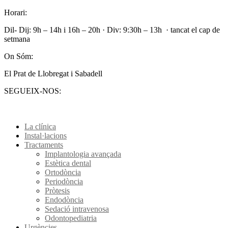
Horari:
Dil- Dij: 9h – 14h i 16h – 20h · Div: 9:30h – 13h · tancat el cap de
setmana
On Sóm:
El Prat de Llobregat i Sabadell
SEGUEIX-NOS:
La clínica
Instal·lacions
Tractaments
Implantologia avançada
Estètica dental
Ortodòncia
Periodòncia
Pròtesis
Endodòncia
Sedació intravenosa
Odontopediatria
Urgències