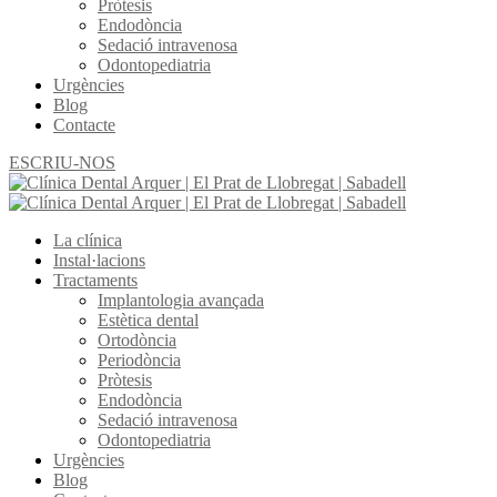
Pròtesis
Endodòncia
Sedació intravenosa
Odontopediatria
Urgències
Blog
Contacte
ESCRIU-NOS
La clínica
Instal·lacions
Tractaments
Implantologia avançada
Estètica dental
Ortodòncia
Periodòncia
Pròtesis
Endodòncia
Sedació intravenosa
Odontopediatria
Urgències
Blog