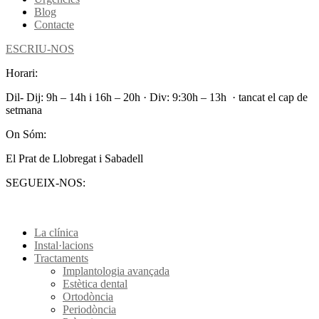
Blog
Contacte
ESCRIU-NOS
Horari:
Dil- Dij: 9h – 14h i 16h – 20h · Div: 9:30h – 13h · tancat el cap de
setmana
On Sóm:
El Prat de Llobregat i Sabadell
SEGUEIX-NOS:
La clínica
Instal·lacions
Tractaments
Implantologia avançada
Estètica dental
Ortodòncia
Periodòncia