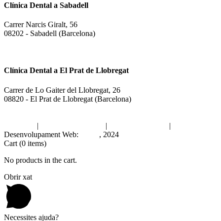
Clínica Dental a Sabadell
Carrer Narcis Giralt, 56
08202 - Sabadell (Barcelona)
937 255 739
613 008 205
Clínica Dental a El Prat de Llobregat
Carrer de Lo Gaiter del Llobregat, 26
08820 - El Prat de Llobregat (Barcelona)
933 790 174
630 734 222
Avís legal
|
Política de privacitat
|
Política de cookies
|
Desenvolupament Web:
INPQ
, 2024
Cart
(0 items)
No products in the cart.
Obrir xat
Necessites ajuda?