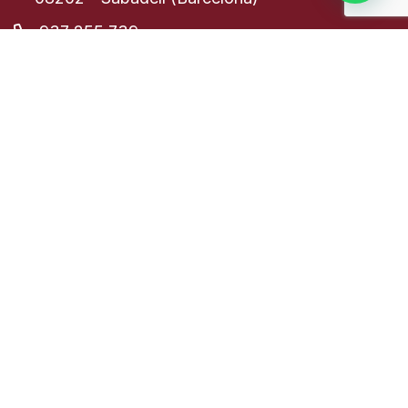
937 255 739
613 008 205
Clínica Dental a El Prat de Llobregat
Carrer de Lo Gaiter del Llobregat, 26
08820 - El Prat de Llobregat (Barcelona)
933 790 174
630 734 222
Avís legal
|
Política de privacitat
|
Política de cookies
|
Desenvolupament Web:
INPQ
, 2024