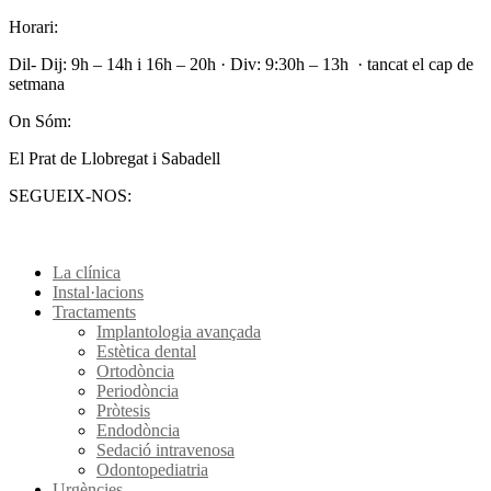
Horari:
Dil- Dij: 9h – 14h i 16h – 20h · Div: 9:30h – 13h · tancat el cap de
setmana
On Sóm:
El Prat de Llobregat i Sabadell
SEGUEIX-NOS:
La clínica
Instal·lacions
Tractaments
Implantologia avançada
Estètica dental
Ortodòncia
Periodòncia
Pròtesis
Endodòncia
Sedació intravenosa
Odontopediatria
Urgències