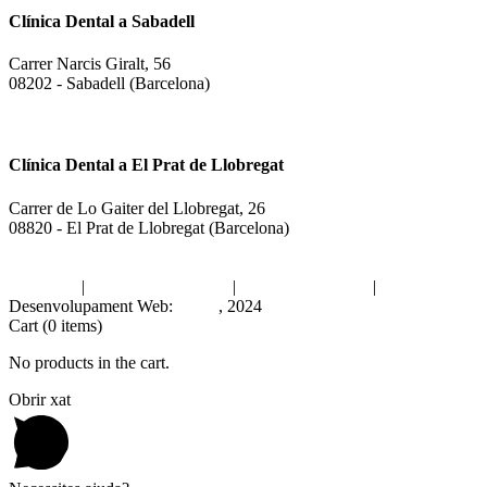
Clínica Dental a Sabadell
Carrer Narcis Giralt, 56
08202 - Sabadell (Barcelona)
937 255 739
613 008 205
Clínica Dental a El Prat de Llobregat
Carrer de Lo Gaiter del Llobregat, 26
08820 - El Prat de Llobregat (Barcelona)
933 790 174
630 734 222
Avís legal
|
Política de privacitat
|
Política de cookies
|
Desenvolupament Web:
INPQ
, 2024
Cart
(0 items)
No products in the cart.
Obrir xat