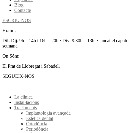
Blog
Contacte
ESCRIU-NOS
Horari:
Dil- Dij: 9h – 14h i 16h – 20h · Div: 9:30h – 13h · tancat el cap de
setmana
On Sóm:
El Prat de Llobregat i Sabadell
SEGUEIX-NOS:
La clínica
Instal·lacions
Tractaments
Implantologia avançada
Estètica dental
Ortodòncia
Periodòncia