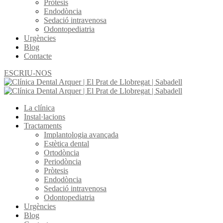
Pròtesis
Endodòncia
Sedació intravenosa
Odontopediatria
Urgències
Blog
Contacte
ESCRIU-NOS
La clínica
Instal·lacions
Tractaments
Implantologia avançada
Estètica dental
Ortodòncia
Periodòncia
Pròtesis
Endodòncia
Sedació intravenosa
Odontopediatria
Urgències
Blog