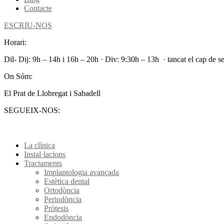
Contacte
ESCRIU-NOS
Horari:
Dil- Dij: 9h – 14h i 16h – 20h · Div: 9:30h – 13h · tancat el cap de 
On Sóm:
El Prat de Llobregat i Sabadell
SEGUEIX-NOS:
La clínica
Instal·lacions
Tractaments
Implantologia avançada
Estètica dental
Ortodòncia
Periodòncia
Pròtesis
Endodòncia