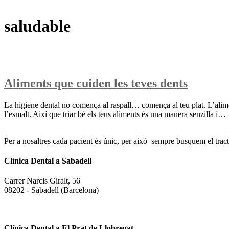
saludable
Aliments que cuiden les teves dents
La higiene dental no comença al raspall… comença al teu plat. L’aliment
l’esmalt. Així que triar bé els teus aliments és una manera senzilla i…
Per a nosaltres cada pacient és únic, per això sempre busquem el tract
Clínica Dental a Sabadell
Carrer Narcis Giralt, 56
08202 - Sabadell (Barcelona)
937 255 739
613 008 205
Clínica Dental a El Prat de Llobregat