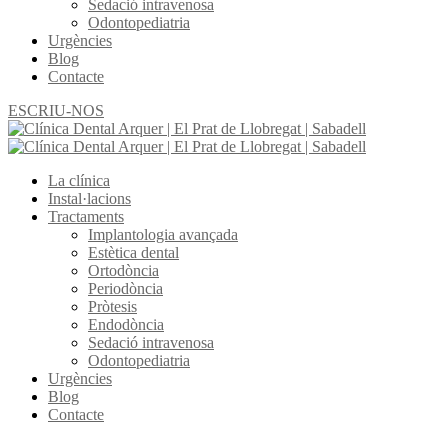
Sedació intravenosa
Odontopediatria
Urgències
Blog
Contacte
ESCRIU-NOS
La clínica
Instal·lacions
Tractaments
Implantologia avançada
Estètica dental
Ortodòncia
Periodòncia
Pròtesis
Endodòncia
Sedació intravenosa
Odontopediatria
Urgències
Blog
Contacte