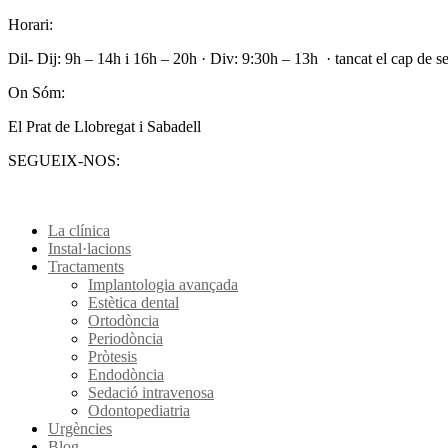
Horari:
Dil- Dij: 9h – 14h i 16h – 20h · Div: 9:30h – 13h · tancat el cap de 
On Sóm:
El Prat de Llobregat i Sabadell
SEGUEIX-NOS:
La clínica
Instal·lacions
Tractaments
Implantologia avançada
Estètica dental
Ortodòncia
Periodòncia
Pròtesis
Endodòncia
Sedació intravenosa
Odontopediatria
Urgències
Blog