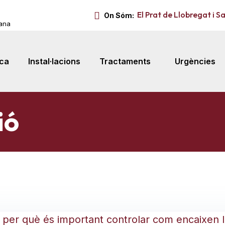
El Prat de Llobregat i S
On Sóm:
mana
ica
Instal·lacions
Tractaments
Urgències
ió