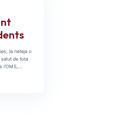
ant
dents
es, la neteja o
 salut de tota
ons l’OMS,…